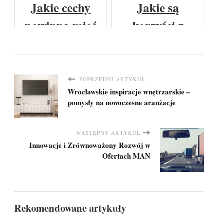
Jakie cechy
Jakie są
powinna mieć
korzyści z
dobra perkusja
regularnego
elektroniczna?
biegania dla
zdrowia?
POPRZEDNI ARTYKUŁ
Wrocławskie inspiracje wnętrzarskie –
pomysły na nowoczesne aranżacje
NASTĘPNY ARTYKUŁ
Innowacje i Zrównoważony Rozwój w
Ofertach MAN
Rekomendowane artykuły