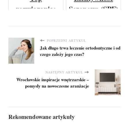
busów.
małą
chłodni:
rozwiązania:
Sezonowa (SPF)
przestrzeń?
Możliwości i
półbuty
w Pompa
Potencjalne
damskie w
Ciepła: Co To
Skutki
nowoczesnym
Oznacza?
POPRZEDNI ARTYKUŁ
Jak długo trwa leczenie ortodontyczne i od
wydaniu
czego zależy jego czas?
NASTĘPNY ARTYKUŁ
Wrocławskie inspiracje wnętrzarskie –
pomysły na nowoczesne aranżacje
Rekomendowane artykuły