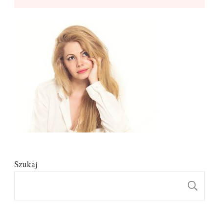
Szukaj
S