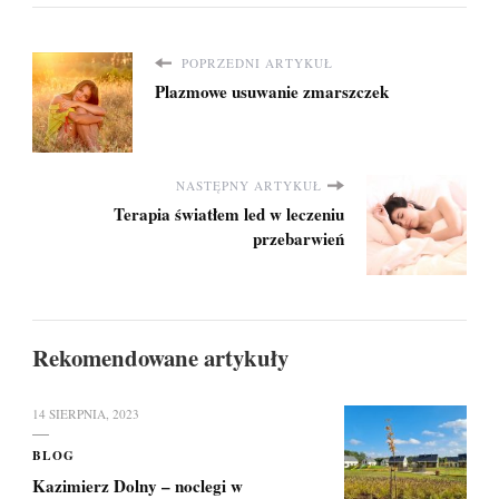
łazienki
psychiczne
innymi formami
finansowania
POPRZEDNI ARTYKUŁ
Plazmowe usuwanie zmarszczek
zakupu
nieruchomości
NASTĘPNY ARTYKUŁ
Terapia światłem led w leczeniu
przebarwień
Rekomendowane artykuły
14 SIERPNIA, 2023
BLOG
Kazimierz Dolny – noclegi w