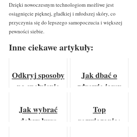
Dzięki nowoczesnym technologiom możliwe jest
osiągnięcie pięknej, gładkiej i młodszej skóry, co
przyczynia się do lepszego samopoczucia i większej
pewności siebie.
Inne ciekawe artykuły:
Odkryj sposoby
Jak dbać o
na spełnienie
zdrowie jamy
marzeń o
ustnej?
własnym
Jak wybrać
Top
mieszkaniu!
dobry kurs
rozwiązania:
arteterapii i na
półbuty