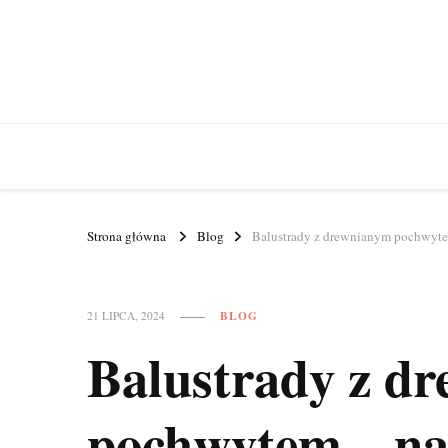
Strona główna
Blog
Balustrady z drewnianym pochwyte
BLOG
21 LIPCA, 2024
Balustrady z d
pochwytem – na