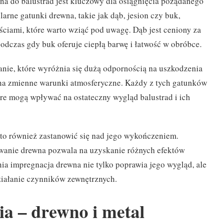
 do balustrad jest kluczowy dla osiągnięcia pożądanego
larne gatunki drewna, takie jak dąb, jesion czy buk,
ściami, które warto wziąć pod uwagę. Dąb jest ceniony za
podczas gdy buk oferuje ciepłą barwę i łatwość w obróbce.
zanie, które wyróżnia się dużą odpornością na uszkodzenia
na zmienne warunki atmosferyczne. Każdy z tych gatunków
re mogą wpływać na ostateczny wygląd balustrad i ich
o również zastanowić się nad jego wykończeniem.
wanie drewna pozwala na uzyskanie różnych efektów
a impregnacja drewna nie tylko poprawia jego wygląd, ale
ziałanie czynników zewnętrznych.
ia – drewno i metal