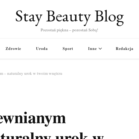
Stay Beauty Blog
Pozostań piękna – pozostań Sobą!
Zdrowie
Uroda
Sport
Inne
Redakcja
m – naturalny urok w twoim wnętrzu
rewnianym
turalny urok w