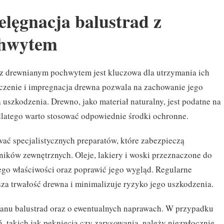
elęgnacja balustrad z
chwytem
z drewnianym pochwytem jest kluczowa dla utrzymania ich
szczenie i impregnacja drewna pozwala na zachowanie jego
uszkodzenia. Drewno, jako materiał naturalny, jest podatne na
 dlatego warto stosować odpowiednie środki ochronne.
wać specjalistycznych preparatów, które zabezpieczą
ików zewnętrznych. Oleje, lakiery i woski przeznaczone do
go właściwości oraz poprawić jego wygląd. Regularne
za trwałość drewna i minimalizuje ryzyko jego uszkodzenia.
stanu balustrad oraz o ewentualnych naprawach. W przypadku
 takich jak pęknięcia czy zarysowania, należy niezwłocznie