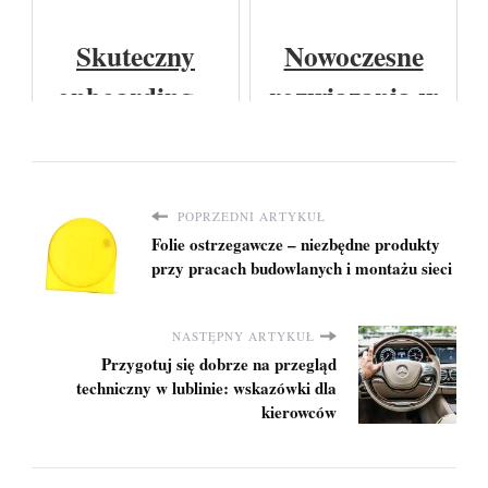
kulturze
wielofunkcyjne,
weekend w
podwoziu i w
które pokochasz
polanicy
układzie
Skuteczny
Nowoczesne
zdroju?
wydechowym
onboarding –
rozwiązania w
pojazdu
jak wdrożyć
dziedzinie wann
nowego
z
pracownika, by
hydromasażem
POPRZEDNI ARTYKUŁ
Folie ostrzegawcze – niezbędne produkty
szybko stał się
przy pracach budowlanych i montażu sieci
częścią zespołu?
NASTĘPNY ARTYKUŁ
Przygotuj się dobrze na przegląd
techniczny w lublinie: wskazówki dla
kierowców