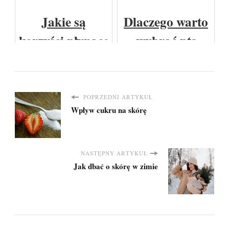
Wiedzieć?
projektów na
Jak wprowadzić
zamówienie
je do swojego
Jakie są
Dlaczego warto
menu
korzyści płynące
wybrać pts
z jedzenia
rąbka jako
surowych
swojego
warzyw i
dostawcę
POPRZEDNI ARTYKUŁ
Wpływ cukru na skórę
owoców?
materiałów
technicznych?
NASTĘPNY ARTYKUŁ
Jak dbać o skórę w zimie