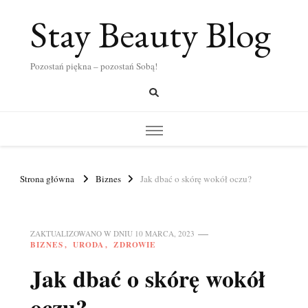
Stay Beauty Blog
Pozostań piękna – pozostań Sobą!
Strona główna
Biznes
Jak dbać o skórę wokół oczu?
ZAKTUALIZOWANO W DNIU
10 MARCA, 2023
BIZNES
URODA
ZDROWIE
Jak dbać o skórę wokół
oczu?