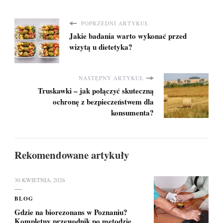
poznaj
przyczyny
POPRZEDNI ARTYKUŁ
Jakie badania warto wykonać przed
wizytą u dietetyka?
NASTĘPNY ARTYKUŁ
Truskawki – jak połączyć skuteczną
ochronę z bezpieczeństwem dla
konsumenta?
Rekomendowane artykuły
30 KWIETNIA, 2026
BLOG
Gdzie na biorezonans w Poznaniu?
Kompletny przewodnik po metodzie