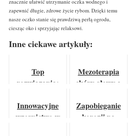
znacznie ułatwić utrzymanie oczka wodnego i
zapewnić długie, zdrowe życie rybom. Dzięki temu
nasze oczko stanie się prawdziwą perłą ogrodu,
ciesząc oko i sprzyjając relaksowi.
Inne ciekawe artykuły:
Top
Mezoterapia
rozwiązania:
skóry głowy a
półbuty
bezpieczeństwo
damskie w
osób z alergią
Innowacyjne
Zapobieganie
nowoczesnym
skórną
wzornictwo w
korozji na
wydaniu
bieliźnie marki
podwoziu i w