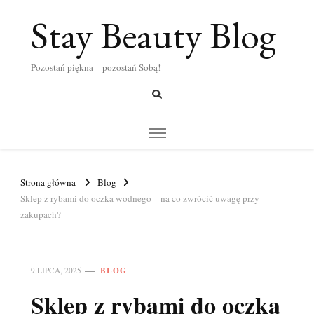
Stay Beauty Blog
Pozostań piękna – pozostań Sobą!
Strona główna
Blog
Sklep z rybami do oczka wodnego – na co zwrócić uwagę przy
zakupach?
BLOG
9 LIPCA, 2025
Sklep z rybami do oczka