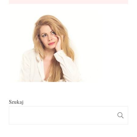
Szukaj
S